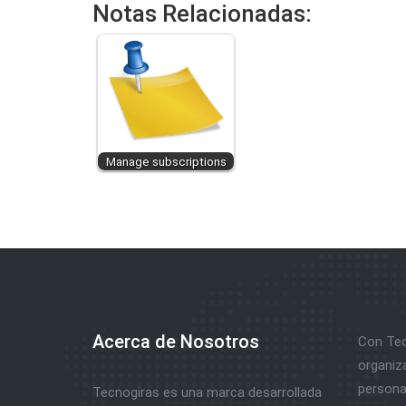
Notas Relacionadas:
Manage subscriptions
Acerca de Nosotros
Con Tec
organiz
personal
Tecnogiras es una marca desarrollada