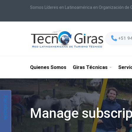
Somos Líderes en Latinoamérica en Organización de G
+51 9
Quienes Somos
Giras Técnicas
Servi
Facebook
Manage subscrip