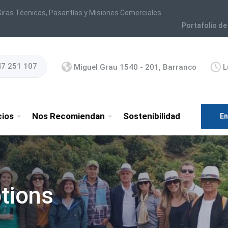
iras Técnicas, Pasantías y Misiones Comerciales
Portafolio de
47 251 107
Miguel Grau 1540 - 201, Barranco
L
cios
Nos Recomiendan
Sostenibilidad
En
tions