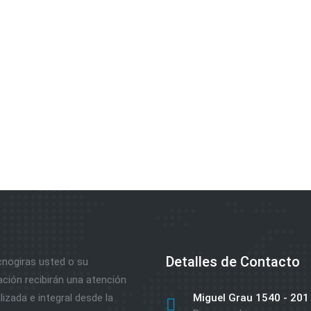
Detalles de Contacto
nogiras usted o su
ación recibirán una atención
izada e integral desde la
Miguel Grau 1540 - 201