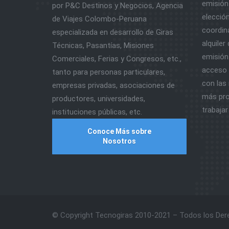
emisión 
por P&C Destinos y Negocios, Agencia
elección
de Viajes Colombo-Peruana
coordina
especializada en desarrollo de Giras
alquiler
Técnicas, Pasantías, Misiones
emisión 
Comerciales, Ferias y Congresos, etc.,
acceso a
tanto para personas particulares,
con las 
empresas privadas, asociaciones de
más pro
productores, universidades,
trabajar
instituciones públicas, etc.
Conoce Más sobre
Nosotros
© Copyright Tecnogiras 2010-2021 – Todos los De