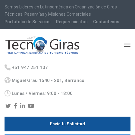
Somos Líderes en Latinoamérica en Organización de Giras
Técnicas, Pasantías y Misiones Comerciales
Portafolio de Servicios
Requerimientos
Contáctenos
+51 947 251 107
Miguel Grau 1540 - 201, Barranco
Lunes / Viernes: 9:00 - 18:00
Envía tu Solicitud