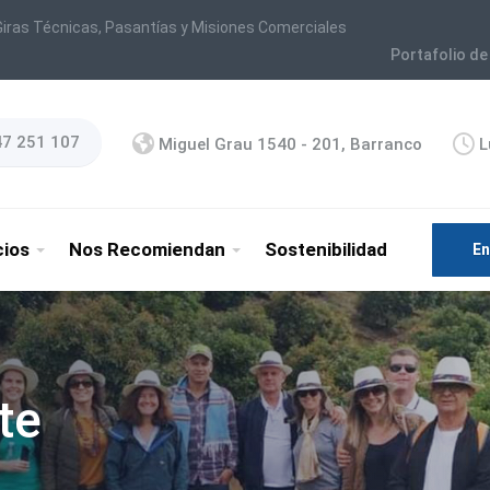
iras Técnicas, Pasantías y Misiones Comerciales
Portafolio de
47 251 107
Miguel Grau 1540 - 201, Barranco
L
cios
Nos Recomiendan
Sostenibilidad
En
te