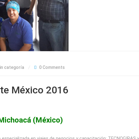
in categoría
0 Comments
ate México 2016
 Michoacá (México)
cia especializada en viajes de negocios y capacitación: TECNOGIRAS