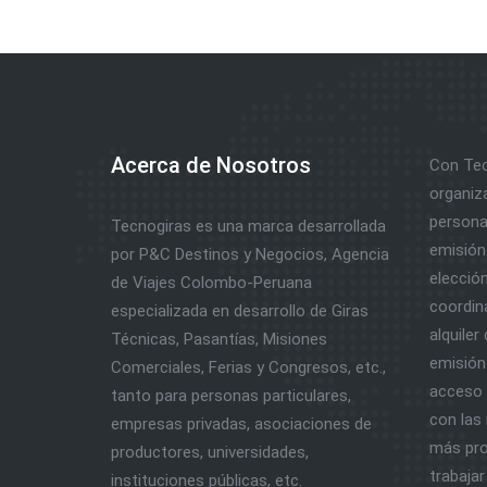
Acerca de Nosotros
Con Tec
organiz
personal
Tecnogiras es una marca desarrollada
emisión 
por P&C Destinos y Negocios, Agencia
elección
de Viajes Colombo-Peruana
coordina
especializada en desarrollo de Giras
alquiler
Técnicas, Pasantías, Misiones
emisión 
Comerciales, Ferias y Congresos, etc.,
acceso a
tanto para personas particulares,
con las 
empresas privadas, asociaciones de
más pro
productores, universidades,
trabajar
instituciones públicas, etc.