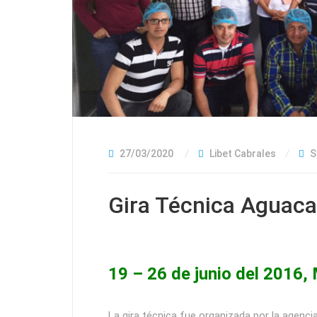
27/03/2020
Libet Cabrales
S
Gira Técnica Aguac
19 – 26 de junio del 2016,
La gira técnica fue organizada por la agen