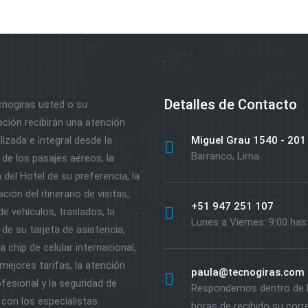
Detalles de Contacto
nogiras usted o su
ación recibirán una atención
izada e integral desde la
Miguel Grau 1540 - 201
Barranco, Lima
de los pasajes aéreos, la
 del Hotel de su preferencia, la
ción del itinerario de visitas,
+51 947 251 107
 de vehículos, traslados, la
Lunes a Viernes: 9:00 has
de su tarjeta de asistencia,
 chip de celular internacional,
mejores tarifas, la atención
paula@tecnogiras.com
fesional y la seguridad de
Respondemos dentro de 
 con los especialistas.
horas de recibido su corr