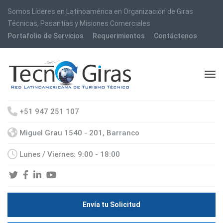
Somos Líderes en Latinoamérica en Organización de Giras
Técnicas, Pasantías y Misiones Comerciales
Portafolio de Servicios
Requerimientos
Contáctenos
+51 947 251 107
Miguel Grau 1540 - 201, Barranco
Lunes / Viernes: 9:00 - 18:00
Envía tu Solicitud