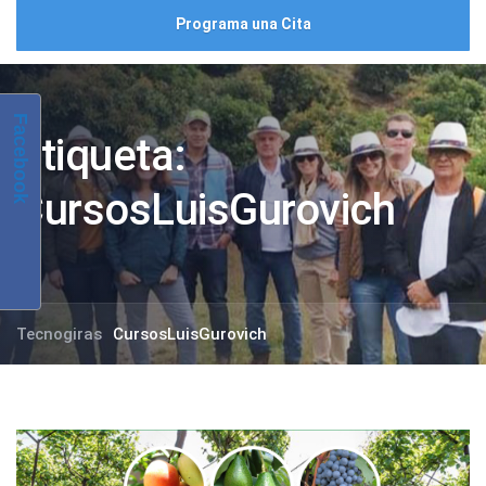
Programa una Cita
Facebook
Etiqueta:
CursosLuisGurovich
Tecnogiras
CursosLuisGurovich