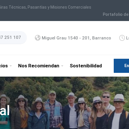
iras Técnicas, Pasantías y Misiones Comerciales
Portafolio de
47 251 107
Miguel Grau 1540 - 201, Barranco
L
cios
Nos Recomiendan
Sostenibilidad
En
al