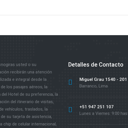
Detalles de Contacto
nogiras usted o su
ación recibirán una atención
izada e integral desde la
Miguel Grau 1540 - 201
Barranco, Lima
de los pasajes aéreos, la
 del Hotel de su preferencia, la
ción del itinerario de visitas,
+51 947 251 107
 de vehículos, traslados, la
Lunes a Viernes: 9:00 has
de su tarjeta de asistencia,
 chip de celular internacional,