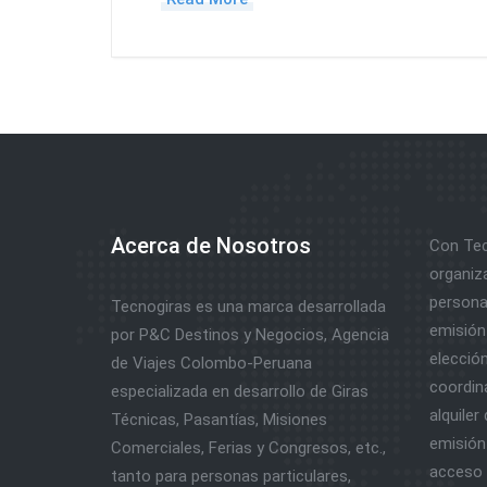
Acerca de Nosotros
Con Tec
organiz
personal
Tecnogiras es una marca desarrollada
emisión 
por P&C Destinos y Negocios, Agencia
elección
de Viajes Colombo-Peruana
coordina
especializada en desarrollo de Giras
alquiler
Técnicas, Pasantías, Misiones
emisión 
Comerciales, Ferias y Congresos, etc.,
acceso a
tanto para personas particulares,