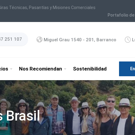
iras Técnicas, Pasantías y Misiones Comerciales
Portafolio de
47 251 107
Miguel Grau 1540 - 201, Barranco
L
cios
Nos Recomiendan
Sostenibilidad
En
 Brasil