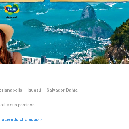
lorianapolis – Iguazú – Salvador
Bahía
asil y sus paraísos.
 haciendo clic aquí>>