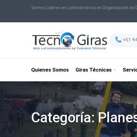
Somos Líderes en Latinoamérica en Organización de G
+51 9
Quienes Somos
Giras Técnicas
Servi
Categoría:
Planes