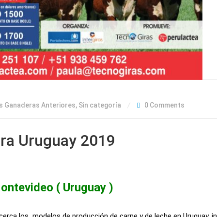
s Ganaderas Anteriores
,
Sin categoría
0 Comments
era Uruguay 2019
ontevideo ( Uruguay )
erca los modelos de producción de carne y de leche en Uruguay, in