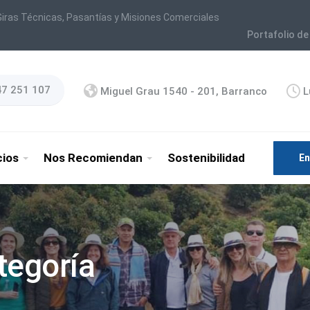
iras Técnicas, Pasantías y Misiones Comerciales
Portafolio de
47 251 107
Miguel Grau 1540 - 201, Barranco
L
cios
Nos Recomiendan
Sostenibilidad
En
tegoría