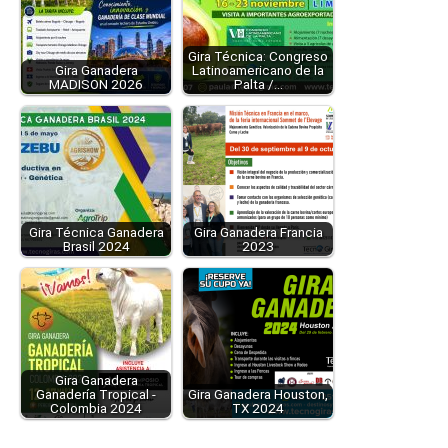
Gira Técnica: Congreso
Gira Ganadera
Latinoamericano de la
MADISON 2026
Palta /…
Gira Técnica Ganadera
Gira Ganadera Francia
Brasil 2024
2023
Gira Ganadera
Ganadería Tropical -
Gira Ganadera Houston,
Colombia 2024
TX 2024