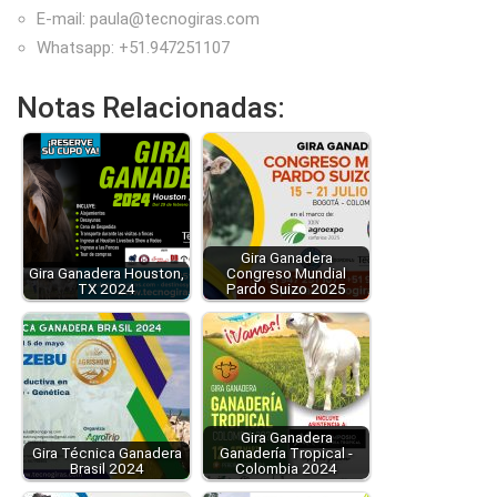
E-mail: paula@tecnogiras.com
Whatsapp: +51.947251107
Notas Relacionadas:
Gira Ganadera
Gira Ganadera Houston,
Congreso Mundial
TX 2024
Pardo Suizo 2025
Gira Ganadera
Gira Técnica Ganadera
Ganadería Tropical -
Brasil 2024
Colombia 2024