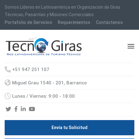
Somos Líderes en Latinoamérica en Organización de Giras
Técnicas, Pasantías y Misiones Comerciales
Portafolio de Servicios
Requerimientos
Contáctenos
+51 947 251 107
Miguel Grau 1540 - 201, Barranco
Lunes / Viernes: 9:00 - 18:00
Envía tu Solicitud