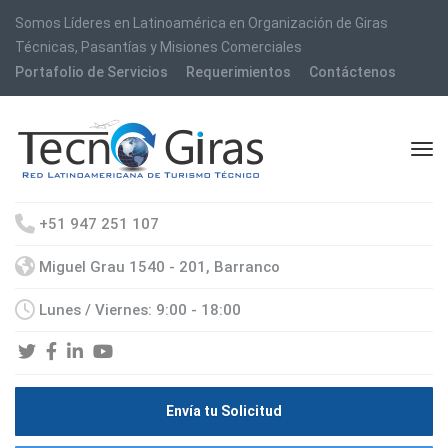
Somos Líderes en Latinoamérica en Organización de Giras
Técnicas, Pasantías y Misiones Comerciales
Portafolio de Servicios
Requerimientos
Contáctenos
+51 947 251 107
Miguel Grau 1540 - 201, Barranco
Lunes / Viernes: 9:00 - 18:00
Envía tu Solicitud