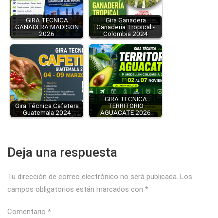
GIRA TECNICA
Gira Ganadera
GANADERA MADISON
Ganadería Tropical -
2026
Colombia 2024
GIRA TECNICA
Gira Técnica Cafetera
TERRITORIO
Guatemala 2024
AGUACATE 2026
Deja una respuesta
Tu dirección de correo electrónico no será publicada.
Los
campos obligatorios están marcados con
*
Comentario
*