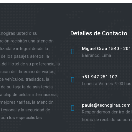
Detalles de Contacto
nogiras usted o su
ación recibirán una atención
izada e integral desde la
Miguel Grau 1540 - 201
Barranco, Lima
de los pasajes aéreos, la
 del Hotel de su preferencia, la
ción del itinerario de visitas,
+51 947 251 107
 de vehículos, traslados, la
Lunes a Viernes: 9:00 has
de su tarjeta de asistencia,
 chip de celular internacional,
mejores tarifas, la atención
paula@tecnogiras.com
fesional y la seguridad de
Respondemos dentro de 
 con los especialistas.
horas de recibido su corr