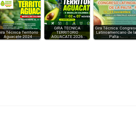
GIRA TECNICA
Gira Técnica: Congres
ira Técnica Territorio
TERRITORIO
Latinoamericano de l
Aguacate 2024
AGUACATE 2026
Palta -…