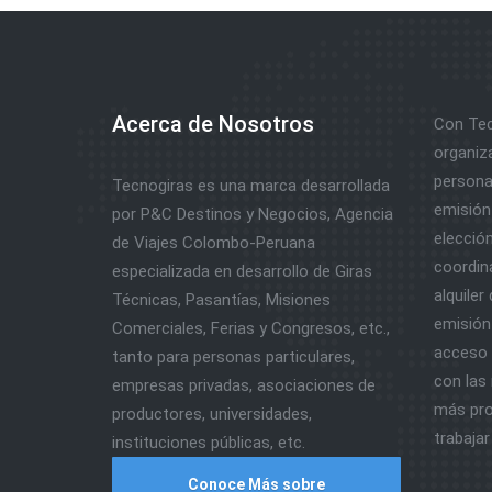
Acerca de Nosotros
Con Tec
organiz
personal
Tecnogiras es una marca desarrollada
emisión 
por P&C Destinos y Negocios, Agencia
elección
de Viajes Colombo-Peruana
coordina
especializada en desarrollo de Giras
alquiler
Técnicas, Pasantías, Misiones
emisión 
Comerciales, Ferias y Congresos, etc.,
acceso a
tanto para personas particulares,
con las 
empresas privadas, asociaciones de
más pro
productores, universidades,
trabajar
instituciones públicas, etc.
Conoce Más sobre