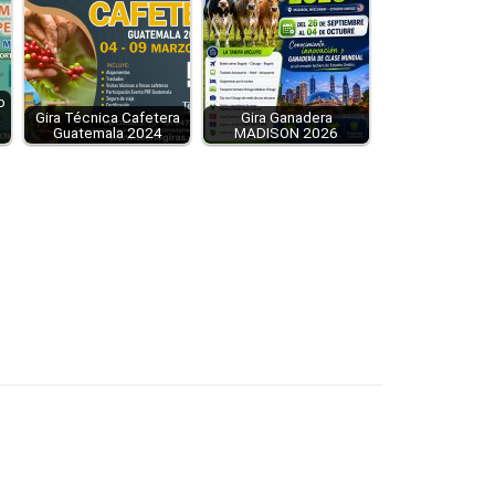
o
a
Gira Técnica Cafetera
Gira Ganadera
Guatemala 2024
MADISON 2026