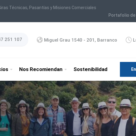
iras Técnicas, Pasantías y Misiones Comerciales
Portafolio de
47 251 107
Miguel Grau 1540 - 201, Barranco
L
cios
Nos Recomiendan
Sostenibilidad
En