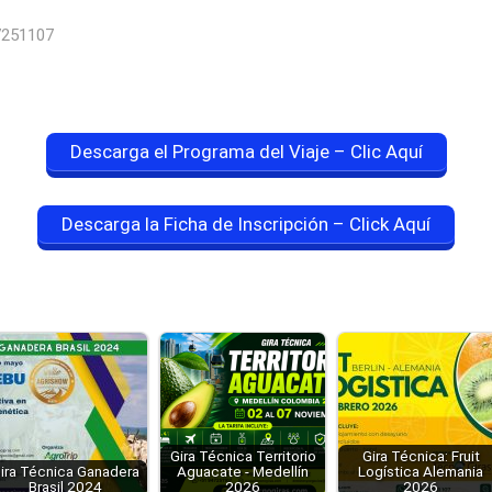
7251107
Descarga el Programa del Viaje – Clic Aquí
Descarga la Ficha de Inscripción – Click Aquí
Gira Técnica Territorio
Gira Técnica: Fruit
ira Técnica Ganadera
Aguacate - Medellín
Logística Alemania
Brasil 2024
2026
2026