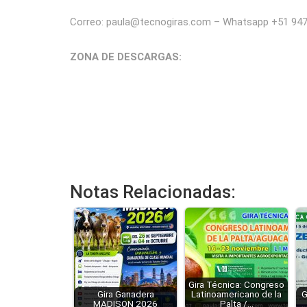
Correo: paula@tecnogiras.com – Whatsapp +51 94
ZONA DE DESCARGAS:
Notas Relacionadas:
Gira Técnica: Congreso
Gira Ganadera
Latinoamericano de la
G
MADISON 2026
Palta /…