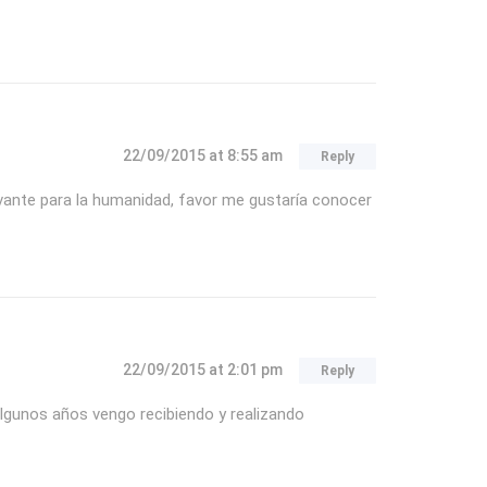
22/09/2015
at 8:55 am
Reply
evante para la humanidad, favor me gustaría conocer
22/09/2015
at 2:01 pm
Reply
algunos años vengo recibiendo y realizando