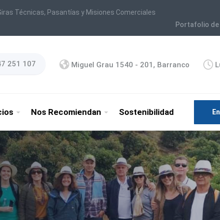
iras Técnicas, Pasantías y Misiones Comerciales
Portafolio de
47 251 107
Miguel Grau 1540 - 201, Barranco
L
cios
Nos Recomiendan
Sostenibilidad
En