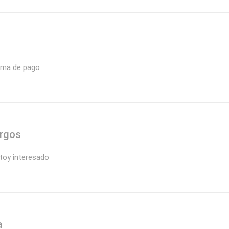
orma de pago
urgos
stoy interesado
a