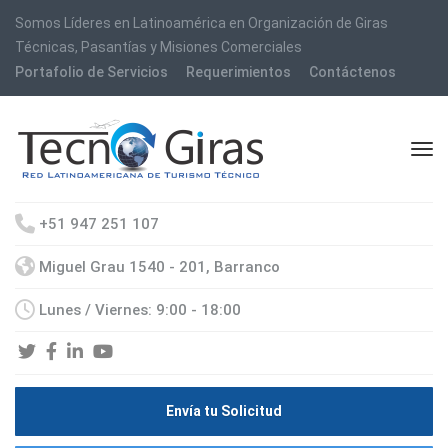
Somos Líderes en Latinoamérica en Organización de Giras
Técnicas, Pasantías y Misiones Comerciales
Portafolio de Servicios
Requerimientos
Contáctenos
+51 947 251 107
Miguel Grau 1540 - 201, Barranco
Lunes / Viernes: 9:00 - 18:00
Envía tu Solicitud