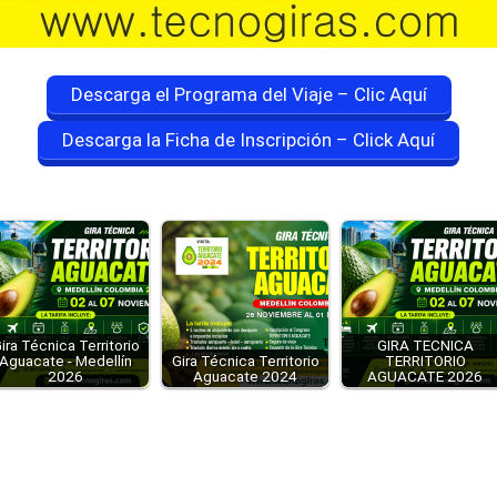
Descarga el Programa del Viaje – Clic Aquí
Descarga la Ficha de Inscripción – Click Aquí
ira Técnica Territorio
GIRA TECNICA
Aguacate - Medellín
Gira Técnica Territorio
TERRITORIO
2026
Aguacate 2024
AGUACATE 2026