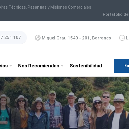
iras Técnicas, Pasantías y Misiones Comerciales
Portafolio de
47 251 107
Miguel Grau 1540 - 201, Barranco
L
cios
Nos Recomiendan
Sostenibilidad
En