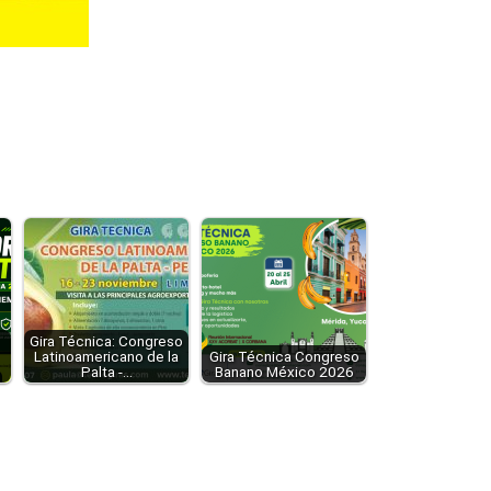
Gira Técnica: Congreso
Latinoamericano de la
Gira Técnica Congreso
Palta -…
Banano México 2026