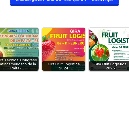
ira Técnica: Congreso
atinoamericano de la
Gira Fruit Logistica
Gira Fruit Logistica
Palta -…
2024
2025