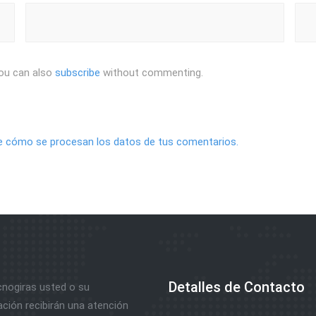
ou can also
subscribe
without commenting.
 cómo se procesan los datos de tus comentarios.
Detalles de Contacto
nogiras usted o su
ación recibirán una atención