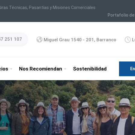
iras Técnicas, Pasantías y Misiones Comerciales
Portafolio de
47 251 107
Miguel Grau 1540 - 201, Barranco
L
cios
Nos Recomiendan
Sostenibilidad
En