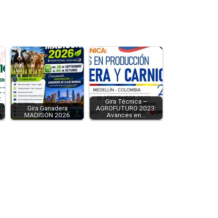
Gira Técnica –
Gira Ganadera
AGROFUTURO 2023:
MADISON 2026
Avances en…