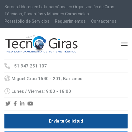
Somos Líderes en Latinoamérica en Organización de Giras
Técnicas, Pasantías y Misiones Comerciales
Portafolio de Servicios
Requerimientos
Contáctenos
+51 947 251 107
Miguel Grau 1540 - 201, Barranco
Lunes / Viernes: 9:00 - 18:00
Envía tu Solicitud