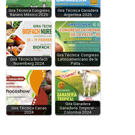
Gira Técnica Congreso
Gira Técnica Ganadera
Banano México 2026
Argentina 2026
Gira Técnica: Congreso
Gira Técnica Biofach
Latinoamericano de la
Nuremberg 2024
Palta -…
Gira Ganadera
Gira Técnica Cacao
Ganadería Tropical -
2024
Colombia 2024